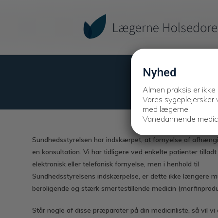
Nyhed
Almen praksis er ikke
Vores sygeplejersker v
med lægerne.
Vanedannende medicin
Sundhedsstyrelsen har indskærpet, at fornyelse af afhæn
en konsultation. Vi har tidligere ved enkelte patienter tilladt
elektronisk eller telefonisk fornyelse, men i henhold til
Sundhedsstyrelsens indskæ
rpelse, er dette ikke l
ængere mul
beroligende og st
æ
rk smertestillende medicin (morfinprod
St
år nogle af disse præ
parater på din medicinliste, så
vil v