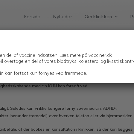
Forside
Nyheder
Om klinikken
P
Vanedannende medicin
 en del af vaccine indsatsen. Læs mere på vacciner.dk
Vanedannende medicin
il overtage en del af vores blodtryks, kolesterol og livsstilskont
 kan fortsat kun fornyes ved fremmøde.
gighedsskabende medicin KUN kan foreg
å
ved
igt. Således kan vi ikke læ
ngere forny sovemedicin, ADHD-,
ukter, herunder tramadol) over hverken telefon eller via hjemmesiden.
i anbefale, at der bookes en konsultation i klinikken, s
å der kan l
ægges