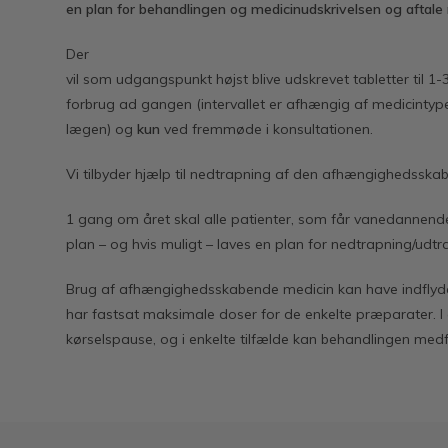
en plan for behandlingen og medicinudskrivelsen og aftal
Der
vil som udgangspunkt højst blive udskrevet tabletter til 
forbrug ad gangen (intervallet er afhængig af medicintyp
lægen) og
kun
ved fremmøde i konsultationen.
Vi tilbyder hjælp til nedtrapning af den afhængighedsska
1 gang om året skal alle patienter, som får vanedannend
plan – og hvis muligt – laves en plan for nedtrapning/udtr
Brug af afhængighedsskabende medicin kan have indflydels
har fastsat maksimale doser for de enkelte præparater. I e
kørselspause, og i enkelte tilfælde kan behandlingen med