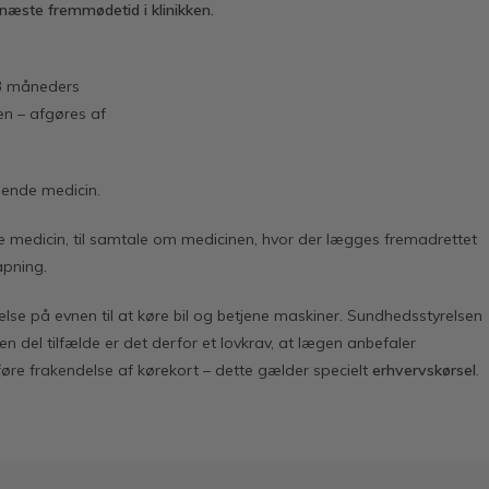
e næ
ste fremm
ø
detid i klinikken.
1-3 måneders
en – afgøres af
bende medicin.
e medicin, til samtale om medicinen, hvor der lægges fremadrettet
apning.
e på evnen til at køre bil og betjene maskiner. Sundhedsstyrelsen
n del tilfælde er det derfor et lovkrav, at lægen anbefaler
føre frakendelse af kørekort – dette gælder specielt
erhvervskø
rsel
.