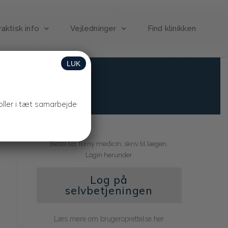
raktisk info
Vejledninger
Find klinikken
LUK
roller i tæt samarbejde
Bestil tid, forny medicin, skriv til lægen.
Login herunder
Log på
selvbetjeningen
Læs mere om brugeroprettelse her