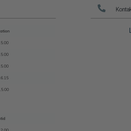
Kontak
ation
15.00
15.00
15.00
16.15
15.00
tid
12.00