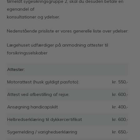
tilmeldt sygesikringsgruppe 2, skal du desuden betale en
egenandel af
konsultationer og ydelser.
Nedenstående prisliste er vores generelle liste over ydelser:
Lægehuset udfærdiger på anmodning attester til
forsikringsselskaber
Attester:
Motorattest (husk gyldigt pasfoto):
kr. 550,-
Attest ved afbestilling af rejse:
kr. 600,-
Ansøgning handicapskilt
kr. 400,-
Helbredserklæring til dykkercertifikat
kr. 600,-
Sygemelding / varighedserklæring
kr. 650,-