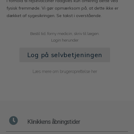
I forhold til rejsevacciner rådgives kun omkring dette ved
fysisk fremmøde. Vi gør opmærksom på, at dette ikke er
dækket af sygesikringen. Se takst i overstående.
Bestil tid, forny medicin, skriv til lægen.
Login herunder
Log på selvbetjeningen
Læs mere om brugeroprettelse her
Klinikkens åbningstider